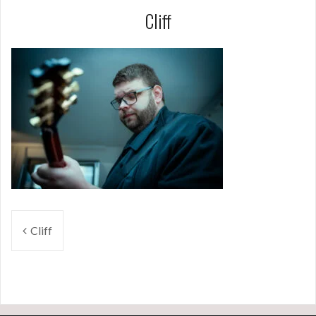
Cliff
Beitragsnavigation
Cliff