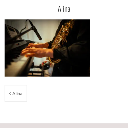
Alina
Beitragsnavigation
Alina