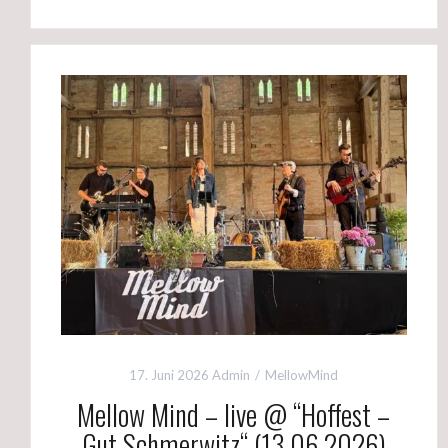
17. Juni 2026
Admin
MellowMind
Mellow Mind – live @ “Hoffest –
Gut Schmerwitz“ (13.06.2026)