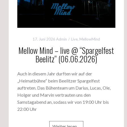
17. Juni 2026
Admin
Live
,
MellowMind
Mellow Mind – live @ “Spargelfest
Beelitz“ (06.06.2026)
Auch in diesem Jahr durften wir auf der
„Heimatbühne“ beim Beelitzer Spargelfest
auftreten. Das Bühenteam um Darius, Lucas, Ole,
Holger und Marvin vertrauten uns den
Samstagabend an, sodass wir von 19:00 Uhr bis
22:00 Uhr
Weiter lesen…