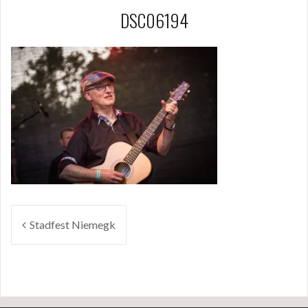
DSC06194
Beitragsnavigation
Stadfest Niemegk