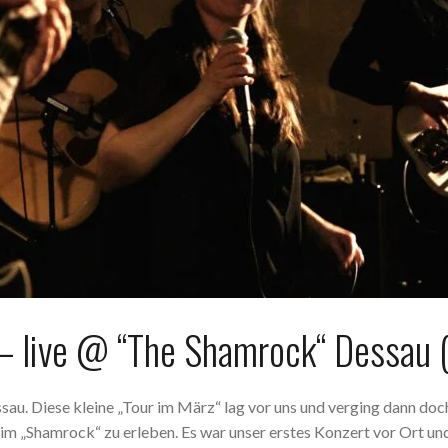
– live @ “The Shamrock“ Dessau
u. Diese kleine „Tour im März“ lag vor uns und verging dann doch
d im „Shamrock“ zu erleben. Es war unser erstes Konzert vor Ort u