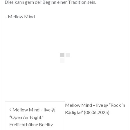
Dies kann gern der Beginn einer Tradition sein.
– Mellow Mind
Beitragsnavigation
Mellow Mind – live @ “Rock ‘n
Mellow Mind – live @
Rädigke“ (08.06.2025)
“Open Air Night“
Freilichtbühne Beelitz