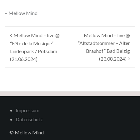
– Mellow Mind
Beitragsnavigation
Mellow Mind – live @
Mellow Mind – live @
“Altstadtsommer – Alter
“Fête de la Musique“ –
Brauhof” Bad Belzig
Lindenpark / Potsdam
(23.08.2024)
(21.06.2024)
Impressum
Datenschutz
© Mellow Mind