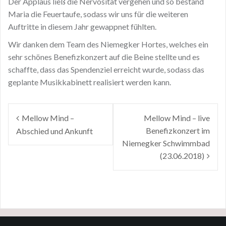
Der Applaus ließ die Nervosität vergehen und so bestand
Maria die Feuertaufe, sodass wir uns für die weiteren
Auftritte in diesem Jahr gewappnet fühlten.
Wir danken dem Team des Niemegker Hortes, welches ein
sehr schönes Benefizkonzert auf die Beine stellte und es
schaffte, dass das Spendenziel erreicht wurde, sodass das
geplante Musikkabinett realisiert werden kann.
Beitragsnavigation
Mellow Mind –
Mellow Mind – live
Benefizkonzert im
Abschied und Ankunft
Niemegker Schwimmbad
(23.06.2018)